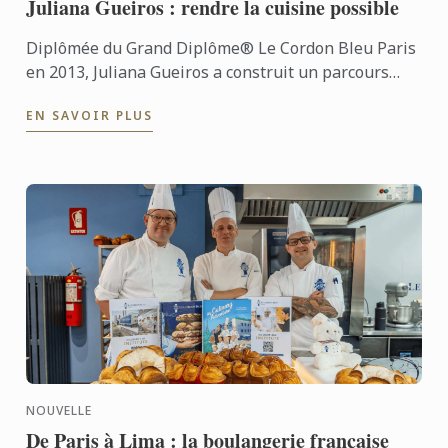
Juliana Gueiros : rendre la cuisine possible
Diplômée du Grand Diplôme® Le Cordon Bleu Paris
en 2013, Juliana Gueiros a construit un parcours
bien loin des sentiers classiques de la restauration.
EN SAVOIR PLUS
Après ...
NOUVELLE
De Paris à Lima : la boulangerie française