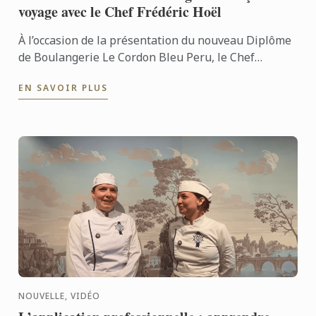
voyage avec le Chef Frédéric Hoël
À l’occasion de la présentation du nouveau Diplôme
de Boulangerie Le Cordon Bleu Peru, le Chef
Frédéric Hoël s’est rendu à Lima pour partager le
EN SAVOIR PLUS
savoir-faire de ...
NOUVELLE, VIDÉO