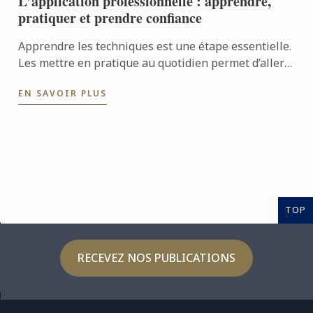
L’application professionnelle : apprendre,
pratiquer et prendre confiance
Apprendre les techniques est une étape essentielle.
Les mettre en pratique au quotidien permet d’aller
encore plus loin. Avec l’application professionnelle,
EN SAVOIR PLUS
les ...
TOP
RECEVEZ NOS PUBLICATIONS