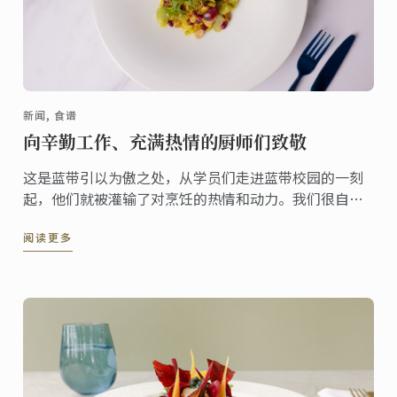
新闻, 食谱
向辛勤工作、充满热情的厨师们致敬
这是蓝带引以为傲之处，从学员们走进蓝带校园的一刻
起，他们就被灌输了对烹饪的热情和动力。我们很自豪
能指导学员们学习厨艺，并见证他们以专业人士的身份
阅读更多
进入餐饮行业。