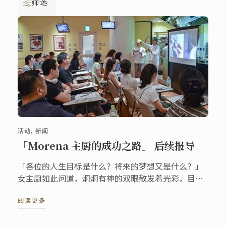
筛选
活动, 新闻
「Morena 主厨的成功之路」 后续报导
「各位的人生目标是什么？将来的梦想又是什么？」
女主厨如此问道，炯炯有神的双眼散发着光彩，目光
直视着每一个人，全身上下传达出满满的活力与不容
阅读更多
忽视的存在感。对于听众的答案，主厨的回答既温暖
又精辟，还不忘穿插一点幽默，着实抓住了在场听众