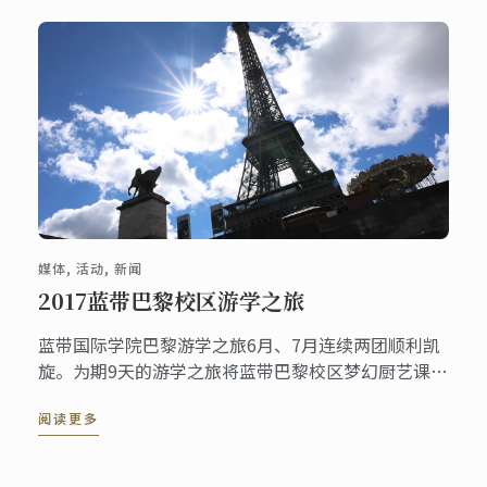
业素养，提升蓝带校友群体的交流与互动，建立并加
强行业对话机制。
媒体, 活动, 新闻
2017蓝带巴黎校区游学之旅
蓝带国际学院巴黎游学之旅6月、7月连续两团顺利凯
旋。为期9天的游学之旅将蓝带巴黎校区梦幻厨艺课
程、知名景点深度游览、巴黎米其林星级餐厅一网打
阅读更多
尽。美食、文化、历史的浸润，与梦中的法兰西亲密
接触，令游学之旅的学员大呼过瘾。