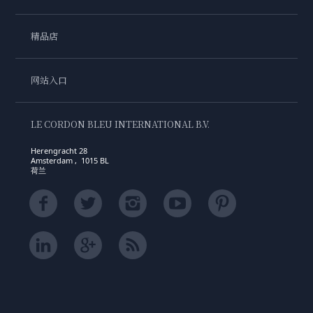
精品店
网站入口
LE CORDON BLEU INTERNATIONAL B.V.
Herengracht 28
Amsterdam , 1015 BL
荷兰