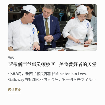
们的心。
新闻
蓝带新西兰惠灵顿校区 | 美食爱好者的天堂
今年8月，新西兰移民部部长Minister Iain Lees-
Galloway 在NZIEC业内大会后，第一时间来到了蓝带
惠灵顿校区参观了我们的校园和课堂。下午茶的时候
阅读更多
部长对蓝带的授课质量、学生就业率和就业地点表示
赞赏和肯定，前瞻性的探讨了新西兰留学移民政策制
定的基本原则和大方向。