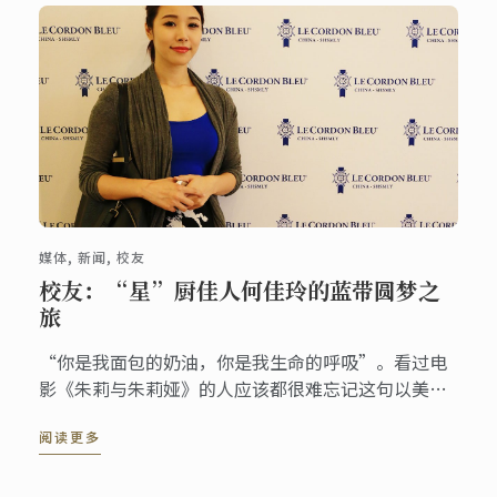
媒体, 新闻, 校友
校友：“星”厨佳人何佳玲的蓝带圆梦之
旅
“你是我面包的奶油，你是我生命的呼吸”。看过电
影《朱莉与朱莉娅》的人应该都很难忘记这句以美食
喻人的名句；而对于有着高薪会计职位何佳玲而言，
阅读更多
这部电影则给了她踏上美食之路的勇气。“我决定利
用业余时间撰写美食博客，与电影主人公一样，第一
道菜我也做了红酒炖牛肉。”何佳玲回忆道。