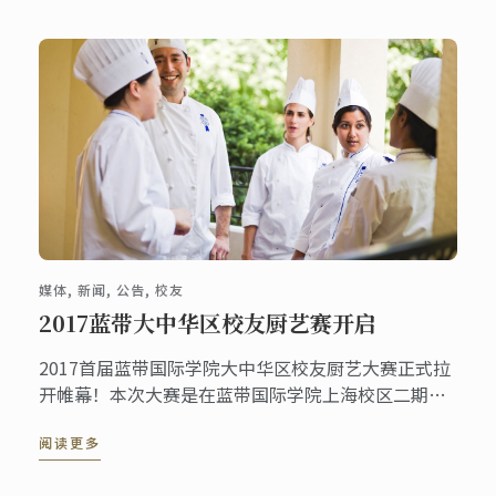
媒体, 新闻, 公告, 校友
2017蓝带大中华区校友厨艺赛开启
2017首届蓝带国际学院大中华区校友厨艺大赛正式拉
开帷幕！本次大赛是在蓝带国际学院上海校区二期工
程暨上海蓝带厨艺餐旅卓越中心揭牌、蓝带上海建校2
阅读更多
周年、蓝带国际校友会平台推出之际，为蓝带毕业生
所专门策划的厨艺竞技活动，旨在展示蓝带学子的专