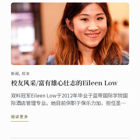
新闻, 校友
校友风采/富有雄心壮志的Eileen Low
双料冠军Eileen Low于2012年毕业于蓝带国际学院国
际酒店管理专业。她目前供职于保乐力加，担任圣雨
果（St Hugo）品牌经理一职。“我在蓝带学到的每
阅读更多
项知识对我现在的工作都极有价值。如果没有蓝带，
就没有我的今天。”