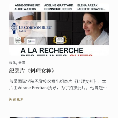
媒体, 新闻
纪录片《料理女神》
蓝带国际学院巴黎校区推出纪录片《料理女神》。本
片由Vérane Frédiani执导，为了拍摄此片，他曾赶赴
世界上四个不同的地方与高端美食、餐厅以及美酒与
阅读更多
美食行业的先锋女主厨会面。