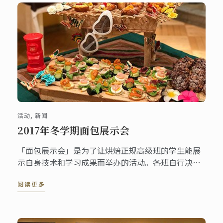
活动, 新闻
2017年冬学期面包展示会
「面包展示会」是为了让烘焙正规高级班的学生能展
示自身技术和学习成果而举办的活动。各班自行决定
主题，制作并展示装饰面包和一口大小的面包成品，
阅读更多
让莅临现场的嘉宾能参观与品尝。今年3月底，举行了
2017年冬学期的面包展示会，现在与大家分享当时的
盛况。