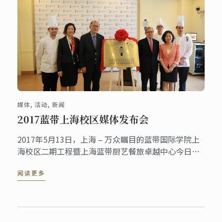
媒体, 活动, 新闻
2017蓝带上海校区媒体发布会
2017年5月13日，上海 – 万众瞩目的蓝带国际学院上
海校区二期工程暨上海蓝带厨艺餐旅卓越中心今日举
行新楼揭牌仪式，同时宣布蓝带国际学院三大明星课
阅读更多
程正式登陆上海，接受预注册。蓝带国际学院总裁
André J. ...