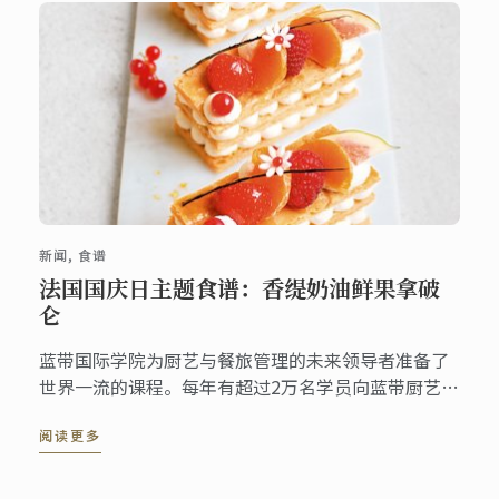
新闻, 食谱
法国国庆日主题食谱：香缇奶油鲜果拿破
仑
蓝带国际学院为厨艺与餐旅管理的未来领导者准备了
世界一流的课程。每年有超过2万名学员向蓝带厨艺大
师与讲师学习精湛技艺与专业知识。为了庆祝7月14
阅读更多
日法国国庆日，蓝带大师非常高兴地与您分享一款法
式甜点的经典食谱：拿破仑。