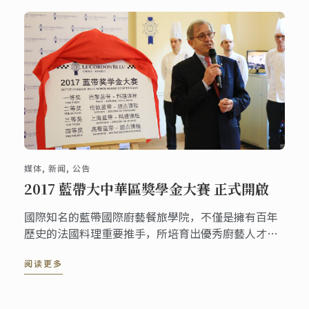
媒体, 新闻, 公告
2017 藍帶大中華區獎學金大賽 正式開啟
國際知名的藍帶國際廚藝餐旅學院，不僅是擁有百年
歷史的法國料理重要推手，所培育出優秀廚藝人才散
佈世界各地，更是培育許多臺灣優秀廚師的搖籃。藍
阅读更多
帶國際廚藝餐旅學院為了鼓勵更多喜愛廚藝的朋友有
機會進入藍帶殿堂。