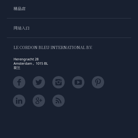
精品店
网站入口
LE CORDON BLEU INTERNATIONAL B.V.
Herengracht 28
Amsterdam , 1015 BL
荷兰