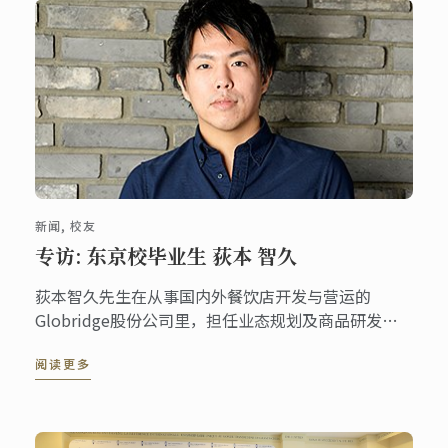
新闻, 校友
专访: 东京校毕业生 荻本 智久
荻本智久先生在从事国内外餐饮店开发与营运的
Globridge股份公司里，担任业态规划及商品研发工
作。2005年在东京校取得料理文凭后，以20几岁的年
阅读更多
轻之姿在业界活跃着，边重视厨师心意，边为了创设
经营有成的店家而四处奔走。