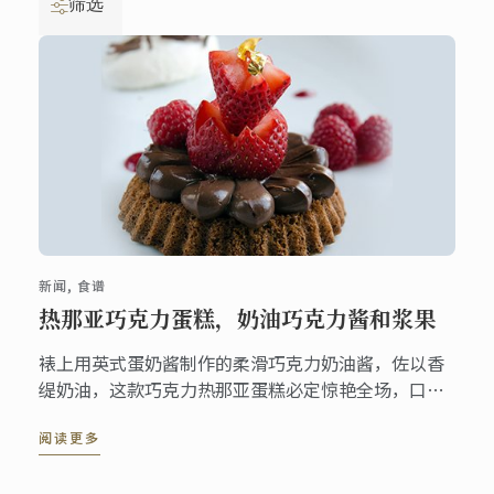
筛选
新闻, 食谱
热那亚巧克力蛋糕，奶油巧克力酱和浆果
裱上用英式蛋奶酱制作的柔滑巧克力奶油酱，佐以香
缇奶油，这款巧克力热那亚蛋糕必定惊艳全场，口感
美味，令人沉迷。更妙的是，制作本甜品的每个步骤
阅读更多
也都非常简单，易于操作！