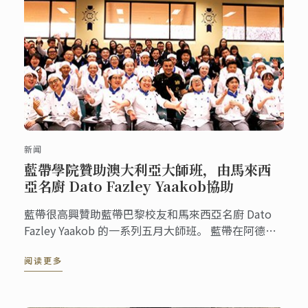
新闻
藍帶學院贊助澳大利亞大師班，由馬來西
亞名廚 Dato Fazley Yaakob協助
藍帶很高興贊助藍帶巴黎校友和馬來西亞名廚 Dato
Fazley Yaakob 的一系列五月大師班。 藍帶在阿德萊
德,墨爾本和悉尼的學生在Dato廚師的配方演示中學習
阅读更多
並娛樂並且樂於模仿他的菜品。