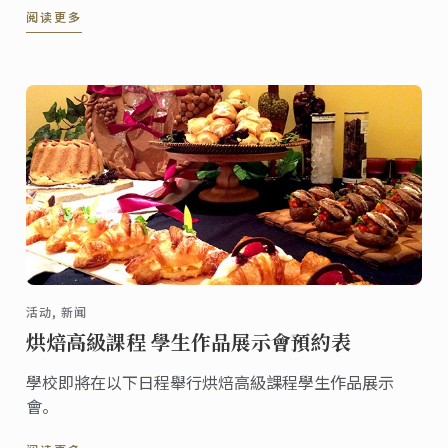
阅读更多
化中心。该中心拥有一流的教学和学生设备，包含健身
房，食堂和书局。其它校区地点有提供额外的学生服
务。
活动, 新闻
烘焙高級課程 學生作品展示會預約表
學校即將在以下日程舉行烘焙高級課程學生作品展示
會。