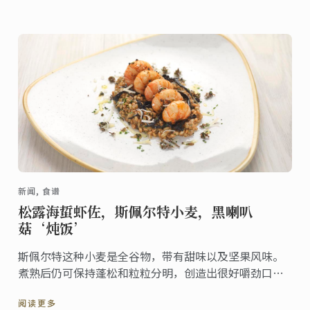
新闻, 食谱
松露海蜇虾佐，斯佩尔特小麦，黑喇叭
菇‘炖饭’
斯佩尔特这种小麦是全谷物，带有甜味以及坚果风味。
煮熟后仍可保持蓬松和粒粒分明，创造出很好嚼劲口感
的‘炖饭’。这道创意使用了喇叭菇，松露以及海蜇
阅读更多
虾，是道奢侈的美味。