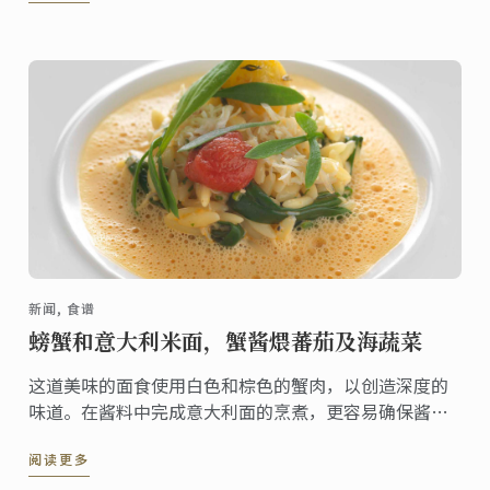
新闻, 食谱
螃蟹和意大利米面，蟹酱煨蕃茄及海蔬菜
这道美味的面食使用白色和棕色的蟹肉，以创造深度的
味道。在酱料中完成意大利面的烹煮，更容易确保酱汁
完全被面的表皮所充分吸收。最后这道菜配甜配番茄和
阅读更多
富含矿物质的海蔬菜。