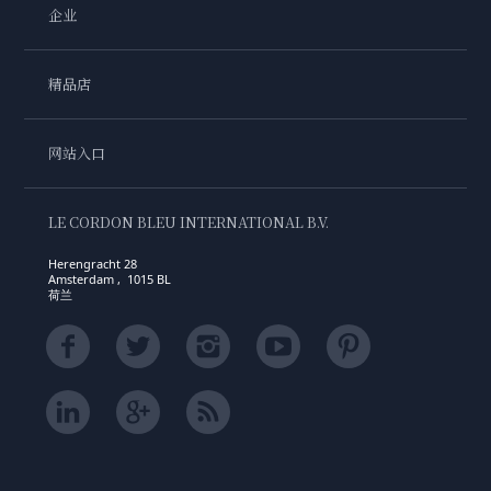
企业
精品店
网站入口
LE CORDON BLEU INTERNATIONAL B.V.
Herengracht 28
Amsterdam , 1015 BL
荷兰