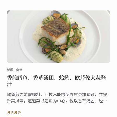
新闻, 食谱
香煎鳕鱼、香草汤团、蛤蜊、欧芹佐大蒜酱
汁
鳕鱼煎之前需腌制，此技术能够使肉质更加紧致，并提
升其风味。这道菜以鳕鱼为中心，佐以香草汤团、经典
酱汁、蛤蜊及海蓬子
阅读更多