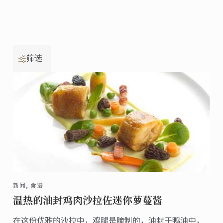
筛选
新闻, 食谱
温热的油封鸡肉沙拉佐迷你萝蔓酱
在这份优雅的沙拉中，鸡腿是腌制的，油封于鸭油中，