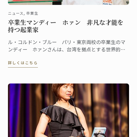
ニュース, 卒業生
卒業生マンディー ホァン 非凡な才能を
持つ起業家
ル・コルドン・ブルー パリ・東京両校の卒業生のマ
ンディー ホァンさんは、台湾を拠点とする世界的に
有名なグルメグラノーラブランドChoiceを創設、会長
詳しくはこちら
であります。