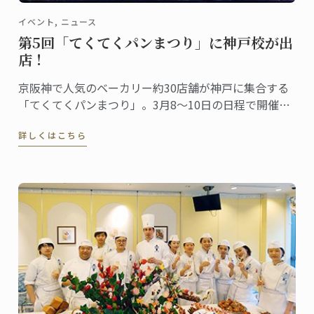
イベント, ニュース
第5回「てくてくパンまつり」に神戸校が出
店！
京阪神で人気のベーカリー約30店舗が神戸に集合する
「てくてくパンまつり」。3月8～10日の日程で開催さ
れ、今回は第5回目。関西のパン好きが楽しみにするイ
詳しくはこちら
ベントとしてすっかり定着しました。ル･コルドン･ブ
ルー神戸校は、最終日の10日（日）にこの「第5回 て
くてくパンまつり」に出店します。