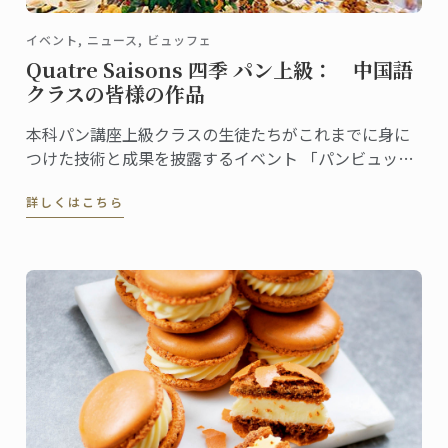
イベント, ニュース, ビュッフェ
Quatre Saisons 四季 パン上級： 中国語
クラスの皆様の作品
本科パン講座上級クラスの生徒たちがこれまでに身に
つけた技術と成果を披露するイベント 「パンビュッフ
ェ」。 各クラスでテーマを決め、作ったピエスや一口
詳しくはこちら
サイズのパンをプレゼンテーション。