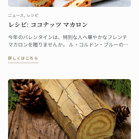
ニュース, レシピ
レシピ: ココナッツ マカロン
今年のバレンタインは、特別な人へ華やかなフレンチ
マカロンを贈りませんか。 ル・コルドン・ブルーの書
籍『Pastry School』（Larousse社刊）から、ココナッ
詳しくはこちら
ツ マカロンのレシピをご紹介しましょう。