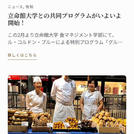
ニュース, 告知
立命館大学との共同プログラムがいよいよ
開始！
この2月より立命館大学 食マネジメント学部にて、
ル・コルドン・ブルーによる特別プログラム「グルー
バル・カリナリーアーツ・アンド・マネジメント・プ
詳しくはこちら
ログラム」がスタート。