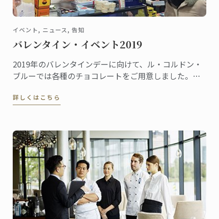
イベント, ニュース, 告知
バレンタイン・イベント2019
2019年のバレンタインデーに向けて、ル・コルドン・
ブルーでは各種のチョコレートをご用意しました。こ
れから全国の百貨店催事場などで販促イベントが行わ
詳しくはこちら
れ、東京校と神戸校のシェフ講師たちも応援に駆けつ
けます。