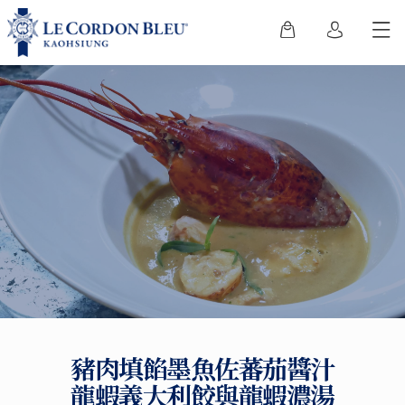
豬肉填餡墨魚佐蕃茄醬汁
龍蝦義大利餃與龍蝦濃湯