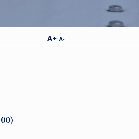
A+
A-
8:00)