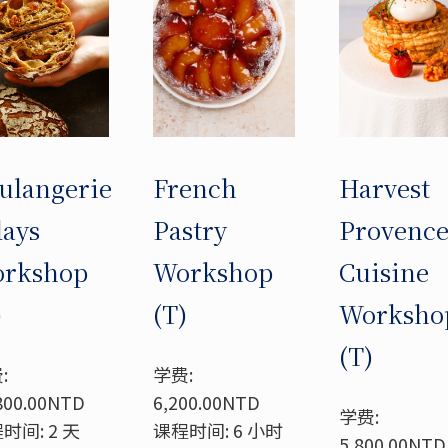
ulangerie
French
Harvest
days
Pastry
Provenc
rkshop
Workshop
Cuisine
)
(T)
Worksho
(T)
:
学费:
800.00NTD
6,200.00NTD
学费:
时间: 2 天
课程时间: 6 小时
5,800.00NTD