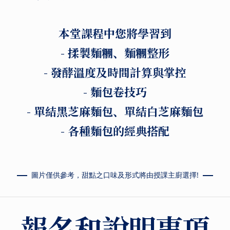
本堂課程中您將學習到
- 揉製麵糰、麵糰整形
- 發酵溫度及時間計算與掌控
- 麵包卷技巧
- 單結黑芝麻麵包、單結白芝麻麵包
- 各種麵包的經典搭配
圖片僅供參考，甜點之口味及形式將由授課主廚選擇!
報名和說明事項