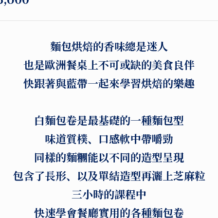
麵包烘焙的香味總是迷人
也是歐洲餐桌上不可或缺的美食良伴
快跟著與藍帶一起來學習烘焙的樂趣
白麵包卷是最基礎的一種麵包型
味道質樸、口感軟中帶嚼勁
同樣的麵糰能以不同的造型呈現
包含了長形、以及單結造型再灑上芝麻粒
三小時的課程中
快速學會餐廳實用的各種麵包卷