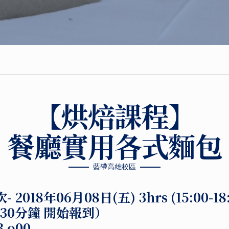
【烘焙課程】
餐廳實用各式麵包
藍帶高雄校區
次-
2018年06月08日(五) 3hrs (15:00-1
前30分鐘 開始報到）
,o00