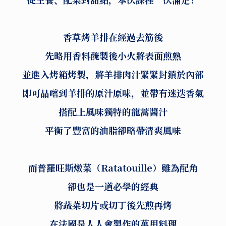
香草烤羊排在經過去筋後
先略用香料醃製後小火將表面煎熟
並進入烤箱烤製，將羊排肉汁緊緊封鎖於內部
即可品嚐到羊排的原汁原味，並帶有迷迭香氣
搭配上風味獨特的龍蒿醬汁
平衡了豐富的油脂卻略帶清爽風味
而普羅旺斯燉菜（Ratatouille）雖為配角
卻也是一道必學的經典
將蔬菜切片或切丁後先煎再烤
在法國是人人會製作的萬用料理