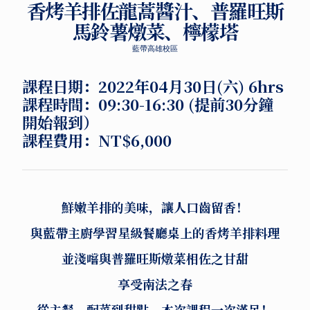
香烤羊排佐龍蒿醬汁、普羅旺斯
馬鈴薯燉菜、檸檬塔
藍帶高雄校區
課程日期：
2022年04月30日(六) 6hrs
課程時間：09:30-16:30
(提前30分鐘
開始報到）
課程費用：
NT$6,000
鮮嫩羊排的美味，讓人口齒留香！
與藍帶主廚學習星級餐廳桌上的香烤羊排料理
並淺嚐與普羅旺斯燉菜相佐之甘甜
享受南法之春
從主餐、配菜到甜點，本次課程一次滿足！