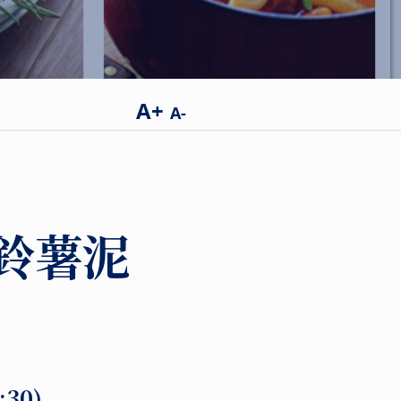
A+
A-
鈴薯泥
2:30)