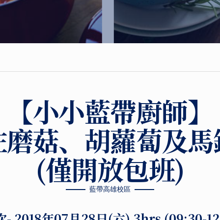
【小小藍帶廚師】
佐磨菇、胡蘿蔔及馬
(僅開放包班)
藍帶高雄校區
次-
2018年07月28日(六) 3hrs (09:30-1