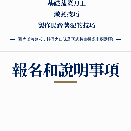
-基礎蔬菜刀工
-燉煮技巧
-製作馬鈴薯泥的技巧
圖片僅供參考，料理之口味及形式將由授課主廚選擇!
報名和說明事項