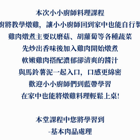
本次小小廚師料理課程
廚將教學燉雞，讓小小廚師回到家中也能自行
雞肉燉煮主要以磨菇、胡蘿蔔等各種蔬菜
先炒出香味後加入雞肉開始燉煮
軟嫩雞肉搭配濃郁卻清爽的醬汁
與馬鈴薯泥一起入口，口感更綿密
歡迎小小廚師們到藍帶學習
在家中也能將燉雞料理輕鬆上桌!
本堂課程中您將學習到
-基本肉品處理