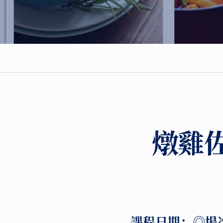
燉雞
課程日期：
◎場