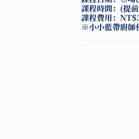
課程時間：
(提
課程費用：
NT$3
※小小藍帶廚師