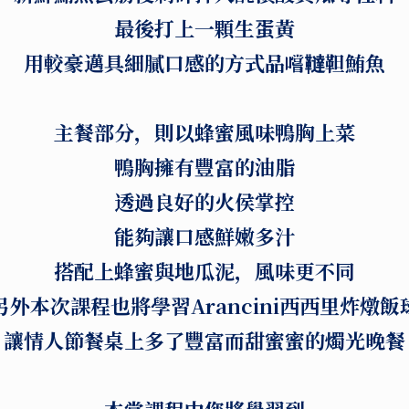
最後打上一顆生蛋黃
用較豪邁具細膩口感的方式品嚐韃靼鮪魚
主餐部分，則以蜂蜜風味鴨胸上菜
鴨胸擁有豐富的油脂
透過良好的火侯掌控
能夠讓口感鮮嫩多汁
搭配上蜂蜜與地瓜泥，風味更不同
另外本次課程也將學習Arancini西西里炸燉飯
讓情人節餐桌上多了豐富而甜蜜蜜的燭光晚餐