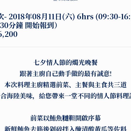
次-
2018年08月11日(六) 6hrs (09:30-1
前30分鐘 開始報到）
,200
七夕情人節的燭光晚餐
跟著主廚自己動手做的最有誠意!
本次料理主廚精選前菜、主餐與主食共三道
合海陸美味，給您帶來一堂不同的情人節料理
前菜以鮪魚韃靼開啟序幕
新鮮鮪魚去筋後剁碎拌入醃漬酸黃瓜等佐料