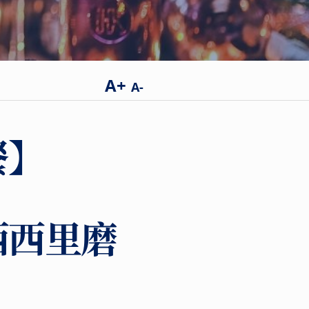
A+
A-
餐】
西西里磨