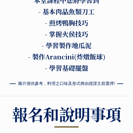
本堂課程中您將學習到
- 基本肉品魚類刀工
- 煎烤鴨胸技巧
- 掌握火侯技巧
- 學習製作地瓜泥
- 製作Arancini(炸燉飯球)
- 學習基礎擺盤
圖片僅供參考，料理之口味及形式將由授課主廚選擇!
報名和說明事項