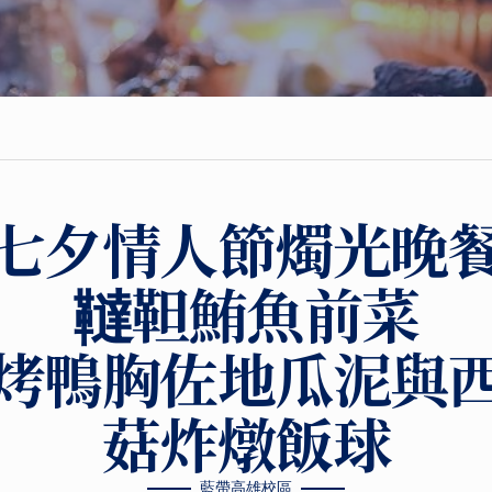
七夕情人節燭光晚
韃靼鮪魚前菜
烤鴨胸佐地瓜泥與
菇炸燉飯球
藍帶高雄校區