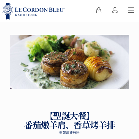
【聖誕大餐】
番茄燉羊肩、香草烤羊排
藍帶高雄校區