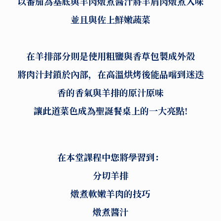
以番茄為基底與羊肉燉煮醬汁將羊肩肉燉煮入味
並且與佐上鮮嫩蔬菜
在羊排部分則是使用粗鹽與香草包製成外殼
將肉汁封鎖於內部，在高溫烘烤後能品嚐到迷迭
香的香氣與羊排的原汁原味
讓此道菜色成為聖誕餐桌上的一大亮點!
在本堂課程中您將學習到：
分切羊排
燉煮軟嫩羊肉的技巧
燉煮醬汁