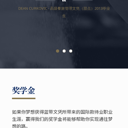
DEAN CURKOVIC - 高级餐旅管理文凭（甜点）2013毕业
HSIN C
生
甜点证书（
奖学金
如果你梦想获得蓝带文凭所带来的国际款待业职业
生涯，赢得我们的奖学金将能够帮助你实现通往梦
想的路。