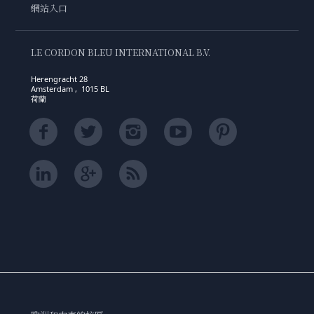
網站入口
LE CORDON BLEU INTERNATIONAL B.V.
Herengracht 28
Amsterdam , 1015 BL
荷蘭