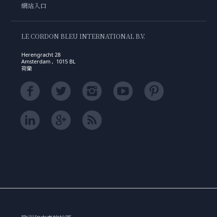
網站入口
LE CORDON BLEU INTERNATIONAL B.V.
Herengracht 28
Amsterdam , 1015 BL
荷蘭