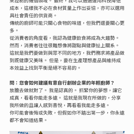
來控制的幾個領域。 最終，我可以通過運用科技降低
成本，這樣我不必在食材質量上作出妥協，亦可以選用
具社會責任的供貨商。
傳統的廚師可能只關心食物的味道，但我們還要關心更
多。
從消費者的角度看，我認為健康飲食將成為大趨勢。
然而，消費者往往很難想像將甜點與健康扯上關系。
這就是我們要做到與眾不同的地方，我們務求將產品做
到既健康又美味。 但是，要在生產理想產品與維持成
本效益上找到平衡是絕不容易的。
問：您會如何建議有意自行創辦企業的年輕廚師？
放膽去做就對了。 我是認真的。 抓緊你的夢想，讓它
成真，看看你能走多遠。 這就是我現在所做的，分享
我所做的且讓人感到喜悅，再看看我能走多遠。
你可能會後悔或失敗，但假如你不踏出第一步，你永遠
都不會知道結果。