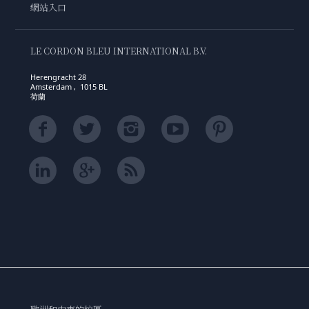
網站入口
LE CORDON BLEU INTERNATIONAL B.V.
Herengracht 28
Amsterdam , 1015 BL
荷蘭