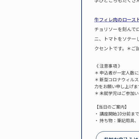
学びどころもたくさ
牛フィレ肉のロース
チョリソーを刻んで
ニ、トマトをソテー
クセントです。＊ご
《 注意事項 》
＊ 申込者が一定人数
＊ 新型コロナウィル
力をお願い申し上げま
＊ 未就学児はご参加
【当日のご案内】
・ 講座開始10分前ま
・ 持ち物：筆記用具