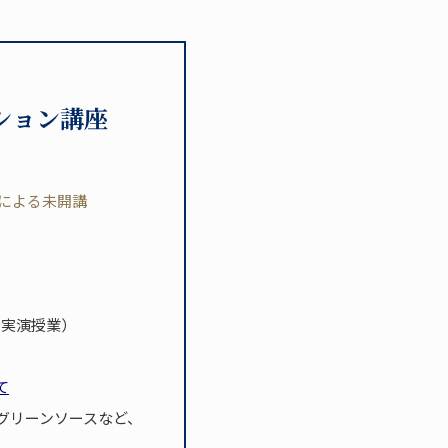
ション講座
による未開講
（実演授業）
て
グリーンソースなど、