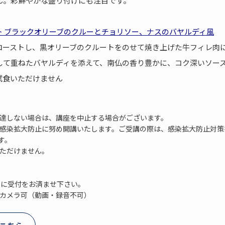
ん。彩鮮やかな盛り付けにも注目です。
ト ブラックオリーブのクルーとチョリソー、ナスのバヤルディ風
ローストし、黒オリーブのクルートをのせて焼き上げた牛フィレ肉
して重ねたバヤルディを添えて、南仏の香り豊かに、コク深いソー
試食いただけません
に達しない場合は、講座を中止する場合がございます。
ス感染拡大防止に努め開講いたします。ご受講の際は、感染拡大防止対
す。
いただけません。
でに受付をお済ませ下さい。
、カメラ可（動画・録音不可）