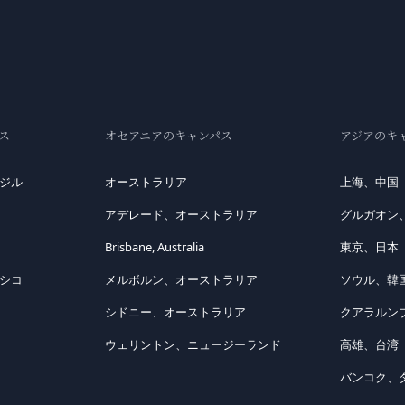
ス
オセアニアのキャンパス
アジアのキ
ジル
オーストラリア
上海、中国
アデレード、オーストラリア
グルガオン
Brisbane, Australia
東京、日本
シコ
メルボルン、オーストラリア
ソウル、韓
シドニー、オーストラリア
クアラルン
ウェリントン、ニュージーランド
高雄、台湾
バンコク、