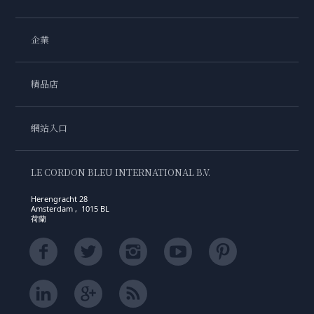
企業
精品店
網站入口
LE CORDON BLEU INTERNATIONAL B.V.
Herengracht 28
Amsterdam , 1015 BL
荷蘭