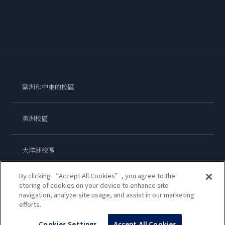
歐洲和中東的校區
美洲校區
大洋洲校區
By clicking “Accept All Cookies”, you agree to the
亞洲校區
storing of cookies on your device to enhance site
navigation, analyze site usage, and assist in our marketing
efforts.
藍帶國際學院
Cookies Settings
Accept All Cookies