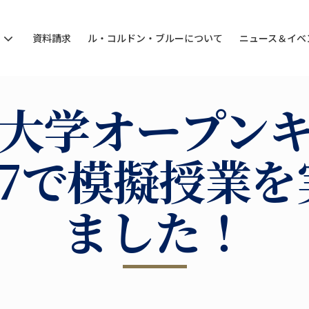
ン
資料請求
ル・コルドン・ブルーについて
ニュース＆イベ
大学オープン
17で模擬授業
ました！