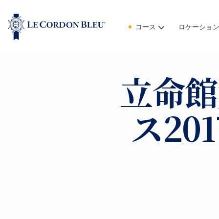
コース
ロケーショ
立命館
ス20