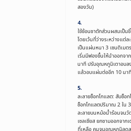
สองวัน)
4.
ใช้ช้อนชาตักส่วนผสมเป็น
โดยเว้นที่ว่างระหว่างแต่ล
เป็นแผ่นหนา 3 เซนติเมตร
เริ่มมีฟองขึ้นให้นำออกจา
นาที ปรับอุณหภูมิเตาอบล
แล้วอบแผ่นต่ออีก 10 นาท
5.
ละลายช็อกโกแลต: สับช็อก
ช็อกโกแลตปริมาณ 2 ใน 3
ละลายบนหม้อน้ำร้อนจนวัด
เซลเซียส ยกชามออกจากเต
ที่เหลือ คนจนอุณหภูมิลด