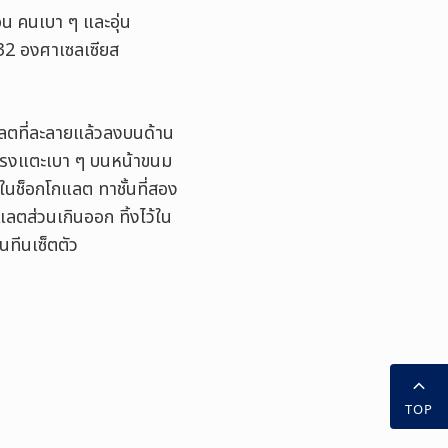
น คนเบา ๆ และอุ่น
32 องศาเซลเซียส
ตที่ละลายแล้วลงบนด้าน
รงแตะเบา ๆ บนหน้าขนม
ศในช็อกโกแลต ทาชั้นที่สอง
ลตส่วนเกินออก ทิ้งไว้ใน
นทีนเซ็ตตัว
TOP