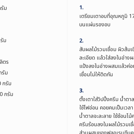
1.
กรัม
เตรียมเตาอบที่อุณหภูมิ 
บนแผ่นรองอบ
รัม
2.
สับผลไม้รวมเชื่อม ผิวส้มเชื
ละเอียด แล้วใส่ลงในอ่างผ
ิลิตร
แป้งลงในอ่างผสมแล้วค่อย
กรัม
เชื่อมไม่ให้ติดกัน
0 กรัม
3.
0 กรัม
ตั้งเตาใส่วิปปิ้งครีม น้ำต
ใช้ไฟอ่อน คอยคนเป็นเวลา
น้ำตาลจะละลาย ใช้ช้อนไม้
ครีมร้อนลงในผลไม้รวมเชื่
ส่วนผสมของฟลอเรนทีนควรเ