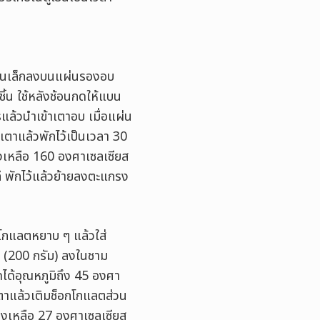
ชิ้นเล็กลงบนแผ่นรองอบ
ะชิ้น ใช้หลังช้อนกดให้แบน
แล้วนำเข้าเตาอบ เมื่อแผ่น
กเตาแล้วพักไว้เป็นเวลา 30
งเหลือ 160 องศาเซลเซียส
ี พักไว้แล้วย้ายลงตะแกรง
โกแลตหยาบ ๆ แล้วใส่
 (200 กรัม) ลงในชาม
ได้อุณหภูมิถึง 45 องศา
าแล้วเติมช็อกโกแลตส่วน
ลงเหลือ 27 องศาเซลเซียส