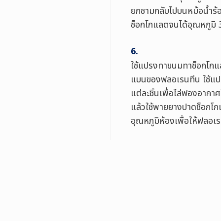
ยกชามกลับไปบนหม้อน้ำร้อ
ช็อกโกแลตจนได้อุณหภูมิ 
6.
ใช้แปรงทาขนมทาช็อกโกแล
แบนของฟลอเรนทีน ใช้แป
แต่ละชิ้นเพื่อไล่ฟองอากา
แล้วใช้พายยางปาดช็อกโกแ
อุณหภูมิห้องเพื่อให้ฟลอเร