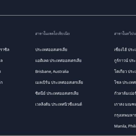
สาขาในเขตโอเชียเนีย
สาขาในทวีปเอ
ราซิล
ประเทศออสเตรเลีย
เซี่ยงไฮ้ ประ
ิล
แอดิเลด ประเทศออสเตรเลีย
กูร์กาวน์ ปร
า
Brisbane, Australia
โตเกียว ประเท
โก
เมลเบิร์น ประเทศออสเตรเลีย
โซล ประเทศเ
ซิดนีย์ ประเทศออสเตรเลีย
กัวลาลัมเปอ
เวลลิงตัน ประเทศนิวซีแลนด์
เกาสง มณฑล
กรุงเทพมหา
Manila, Phil