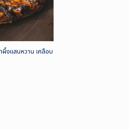
้ำผึ้งแสนหวาน เคลือบ