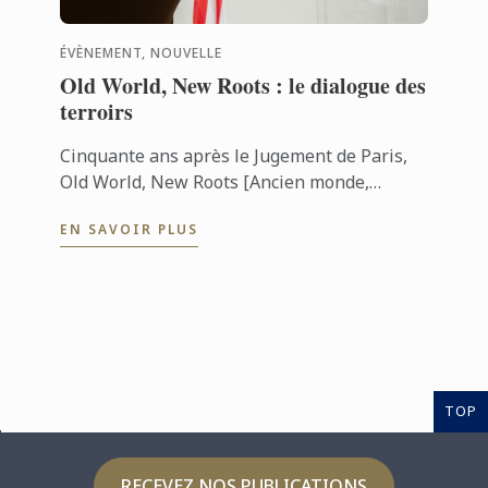
ÉVÈNEMENT, NOUVELLE
Old World, New Roots : le dialogue des
terroirs
Cinquante ans après le Jugement de Paris,
Old World, New Roots [Ancien monde,
nouvelles racines] a réuni vins français et
EN SAVOIR PLUS
vins de Virginie lors d’une ...
TOP
RECEVEZ NOS PUBLICATIONS