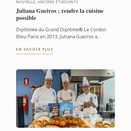
NOUVELLE, ANCIENS ÉTUDIANTS
Juliana Gueiros : rendre la cuisine
possible
Diplômée du Grand Diplôme® Le Cordon
Bleu Paris en 2013, Juliana Gueiros a
construit un parcours bien loin des sentiers
EN SAVOIR PLUS
classiques de la restauration. Après ...