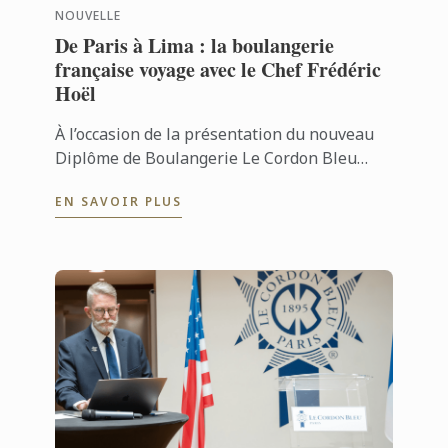
NOUVELLE
De Paris à Lima : la boulangerie
française voyage avec le Chef Frédéric
Hoël
À l’occasion de la présentation du nouveau
Diplôme de Boulangerie Le Cordon Bleu
Peru, le Chef Frédéric Hoël s’est rendu à
EN SAVOIR PLUS
Lima pour partager le savoir-faire de ...