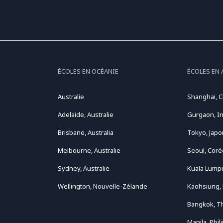
ÉCOLES EN OCÉANIE
ÉCOLES EN 
Australie
Shanghai, C
Adelaide, Australie
Gurgaon, I
Brisbane, Australia
Tokyo, Japo
Melbourne, Australie
Seoul, Coré
Sydney, Australie
Kuala Lumpu
Wellington, Nouvelle-Zélande
Kaohsiung,
Bangkok, T
Manila, Phil