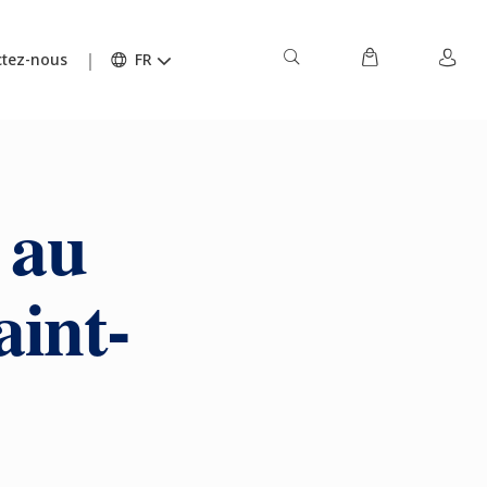
tez-nous
FR
 au
aint-