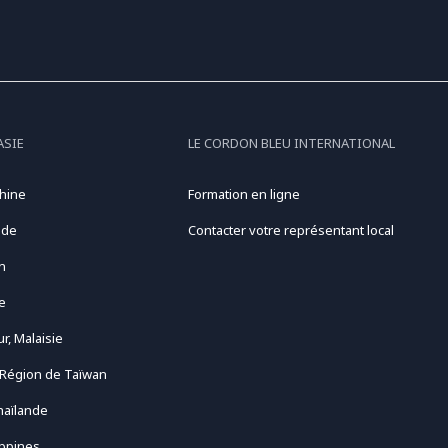
ASIE
LE CORDON BLEU INTERNATIONAL
hine
Formation en ligne
nde
Contacter votre représentant local
n
e
r, Malaisie
 Région de Taïwan
haïlande
ippines