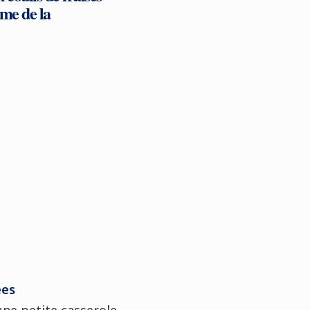
ême de la
ées
une petite casserole