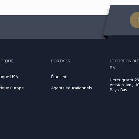
UTIQUE
PORTAILS
LE CORDON BL
B.V.
tique USA
Étudiants
Herengracht 28
Amsterdam , 10
tique Europe
Agents éducationnels
Pays-Bas