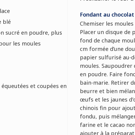
lace
Fondant au chocolat
e blé
Chemiser les moules 
Placer un disque de p
on sucré en poudre, plus
fond de chaque moul
pour les moules
cm formée d’une dou
papier sulfurisé au-
moules. Saupoudrer 
en poudre. Faire fond
bain-marie. Retirer d
s, équeutées et coupées en
beurre et bien mélan
œufs et les jaunes d'
chinois fin pour ajou
fondu, puis mélanger.
farine et le cacao no
ajouter à la préparat