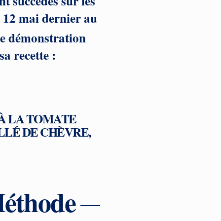
nt succédés sur les
u 12 mai dernier au
e démonstration
a recette :
 À LA TOMATE
LLÉ DE CHÈVRE,
éthode