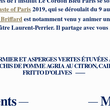
s de l’institut Le Cordon Bleu Paris se so
aste of Paris
2019, qui se déroulait du 9 a
 Briffard
est notamment venu y animer un
e Laurent-Perrier. Il partage avec vous s
RMIER ET ASPERGES VERTES ÉTUVÉES
CHIS DE POMME AGRIA AU CITRON, CAI
FRITTO D’OLIVES
nts
M