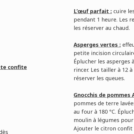
L’œuf parfait :
cuire le
pendant 1 heure. Les re
les réserver au chaud.
Asperges vertes :
effeu
petite incision circulai
Éplucher les asperges à
te confite
rincer. Les tailler à 12
réserver les queues.
Gnocchis de pommes Ag
pommes de terre lavées 
au four à 180 °C. Épluc
moulin à légumes pour o
Ajouter le citron confit
dès