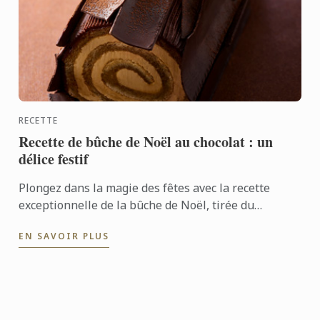
RECETTE
Recette de bûche de Noël au chocolat : un
délice festif
Plongez dans la magie des fêtes avec la recette
exceptionnelle de la bûche de Noël, tirée du
nouveau livre L'École du Chocolat. Un dessert raffiné
EN SAVOIR PLUS
alliant ...