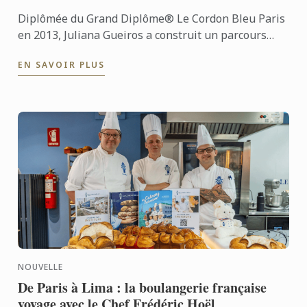
Diplômée du Grand Diplôme® Le Cordon Bleu Paris
en 2013, Juliana Gueiros a construit un parcours
bien loin des sentiers classiques de la restauration.
EN SAVOIR PLUS
Après ...
NOUVELLE
De Paris à Lima : la boulangerie française
voyage avec le Chef Frédéric Hoël