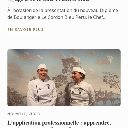
À l’occasion de la présentation du nouveau Diplôme
de Boulangerie Le Cordon Bleu Peru, le Chef
Frédéric Hoël s’est rendu à Lima pour partager le
EN SAVOIR PLUS
savoir-faire de ...
NOUVELLE, VIDÉO
L’application professionnelle : apprendre,