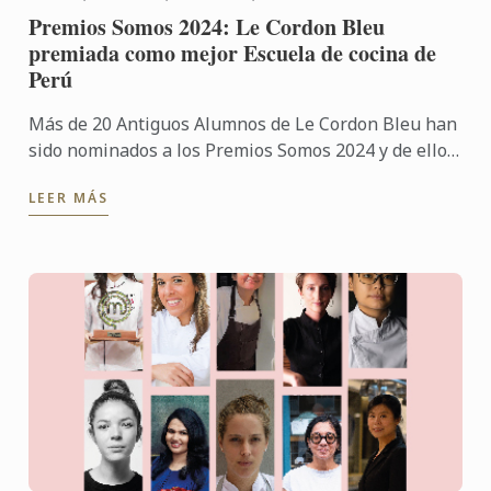
Premios Somos 2024: Le Cordon Bleu
premiada como mejor Escuela de cocina de
Perú
Más de 20 Antiguos Alumnos de Le Cordon Bleu han
sido nominados a los Premios Somos 2024 y de ellos,
un importante número han sido galardonados con
LEER MÁS
prestigiosos ...