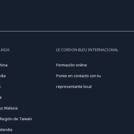
 ASIA
LE CORDON BLEU INTERNACIONAL
hina
Formación online
dia
Ponte en contacto con tu
n
representante local
a
r, Malasia
 Región de Taiwán
ilandia