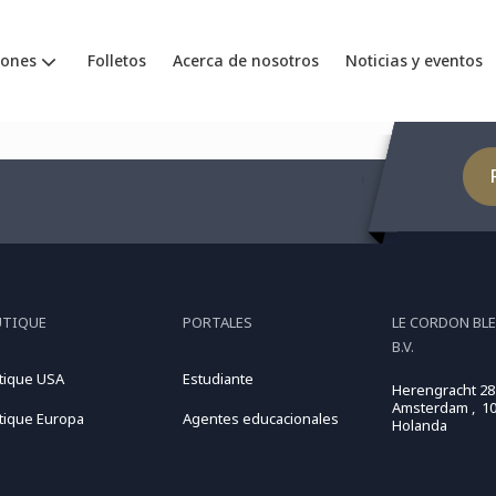
iones
Folletos
Acerca de nosotros
Noticias y eventos
UTIQUE
PORTALES
LE CORDON BL
B.V.
tique USA
Estudiante
Herengracht 28
Amsterdam , 10
tique Europa
Agentes educacionales
Holanda