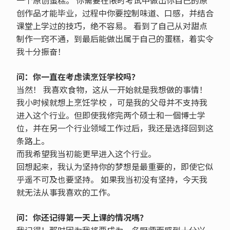
创作品才能毕业，过程中你要控制味道、口感，并结合
课堂上学过的技巧，绝不容易。 看到了自己从对甜点
制作一窍不通，到最后能做出属于自己的蛋糕，着实令
我十分振奋！
问：你一直在考虑读烹饪学校吗？
当然！ 我喜欢食物，这从一开始就是我想做的事情！
我小时候就想上烹饪学校 ，可是我的父母并不支持我
进入这个行业。但即使我修完两个硕士和一個博士学
位，并在另一个行业领域工作过后，我还是选择回到这
条路上。
而我希望我当初能更早进入这个行业。
回想起来，我认为坚持你的梦想是最重要的，即使它似
乎遥不可及也要坚持。 如果我当初没有坚持，今天我
就无法从事我喜欢的工作。
问：你还记得第一天上课的情况嗎？
我记得！那时因为我将要成为一名厨师而感到十分兴