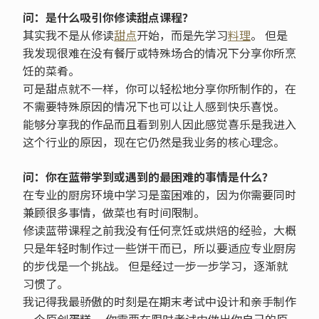
问：是什么吸引你修读甜点课程？
其实我不是从修读
甜点
开始，而是先学习
料理
。 但是
我发现很难在没有餐厅或特殊场合的情况下分享你所烹
饪的菜肴。
可是甜点就不一样，你可以轻松地分享你所制作的，在
不需要特殊原因的情况下也可以让人感到快乐喜悦。
能够分享我的作品而且看到别人因此感觉喜乐是我进入
这个行业的原因，现在它仍然是我业务的核心理念。
问：你在蓝带学到或遇到的最困难的事情是什么？
在专业的厨房环境中学习是蛮困难的，因为你需要同时
兼顾很多事情，做菜也有时间限制。
修读蓝带课程之前我没有任何烹饪或烘焙的经验，大概
只是年轻时制作过一些饼干而已，所以要适应专业厨房
的步伐是一个挑战。 但是经过一步一步学习，逐渐就
习惯了。
我记得我最骄傲的时刻是在期末考试中设计和亲手制作
一个原创蛋糕。 你需要在限时考试中做出你自己的原