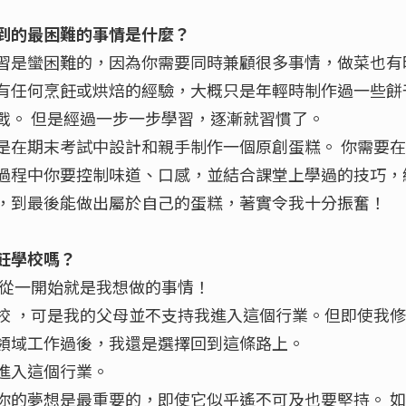
到的最困難的事情是什麼？
習是蠻困難的，因為你需要同時兼顧很多事情，做菜也有
有任何烹飪或烘焙的經驗，大概只是年輕時制作過一些餅
戰。 但是經過一步一步學習，逐漸就習慣了。
是在期末考試中設計和親手制作一個原創蛋糕。 你需要
過程中你要控制味道、口感，並結合課堂上學過的技巧，
，到最後能做出屬於自己的蛋糕，著實令我十分振奮！
飪學校嗎？
這從一開始就是我想做的事情！
校 ，可是我的父母並不支持我進入這個行業。但即使我
領域工作過後，我還是選擇回到這條路上。
進入這個行業。
你的夢想是最重要的，即使它似乎遙不可及也要堅持。 