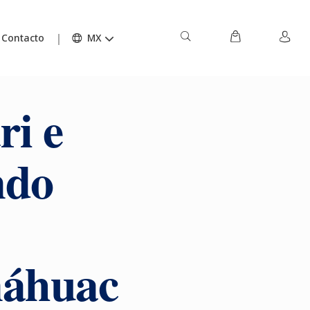
Contacto
MX
ri e
ndo
náhuac