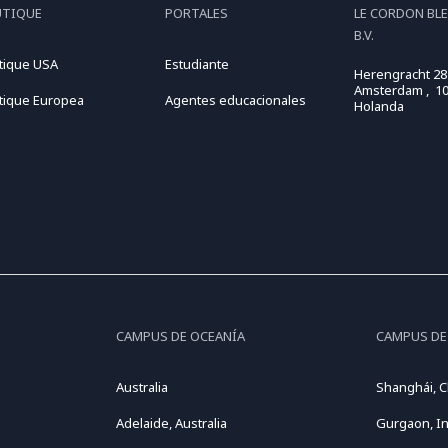
UTIQUE
PORTALES
LE CORDON BL
B.V.
tique USA
Estudiante
Herengracht 28
Amsterdam , 10
tique Europea
Agentes educacionales
Holanda
CAMPUS DE OCEANÍA
CAMPUS DE
Australia
Shanghái, C
Adelaide, Australia
Gurgaon, In