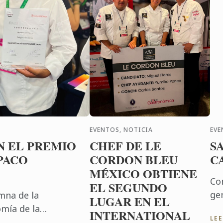
EVENTOS, NOTICIA
EVE
N EL PREMIO
CHEF DE LE
S
PACO
CORDON BLEU
C
MÉXICO OBTIENE
Co
EL SEGUNDO
ge
mna de la
LUGAR EN EL
Le
mía de la
INTERNATIONAL
LE
Un
ico, obtuvo el