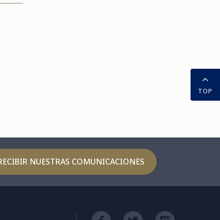
xico participaron en una
periencia gastronómica
idaria que ...
TOP
RECIBIR NUESTRAS COMUNICACIONES