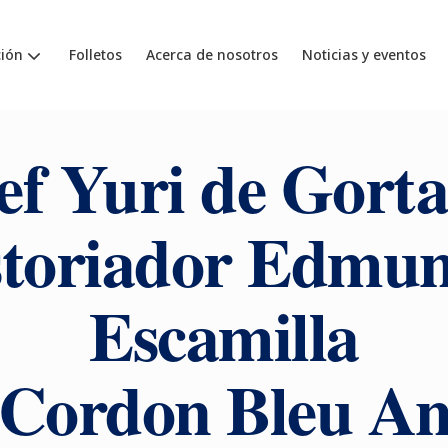
ión
Folletos
Acerca de nosotros
Noticias y eventos
f Yuri de Gorta
storiador Edmu
Escamilla
 Cordon Bleu A