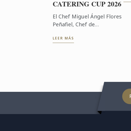
CATERING CUP 2026
Mé
 Nacional de México
ex
El Chef Miguel Ángel Flores
sol
Peñafiel, Chef de
Producción de Le Cordon
LEER MÁS
Bleu México, obtuvo el
segundo lugar en el
International Catering Cup
2026, destacando el ...