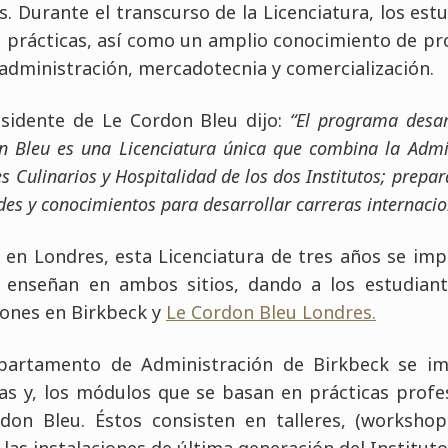
os. Durante el transcurso de la Licenciatura, los est
s prácticas, así como un amplio conocimiento de pr
administración, mercadotecnia y comercialización.
esidente de Le Cordon Bleu dijo:
“El programa desa
n Bleu es una Licenciatura única que combina la Admi
es Culinarios y Hospitalidad de los dos Institutos; prepar
des y conocimientos para desarrollar carreras internacio
o en Londres, esta Licenciatura de tres años se im
enseñan en ambos sitios, dando a los estudian
iones en Birkbeck y
Le Cordon Bleu Londres.
artamento de Administración de Birkbeck se im
ias y, los módulos que se basan en prácticas profes
rdon Bleu. Éstos consisten en talleres, (workshop
 las instalaciones de última generación del Instituto