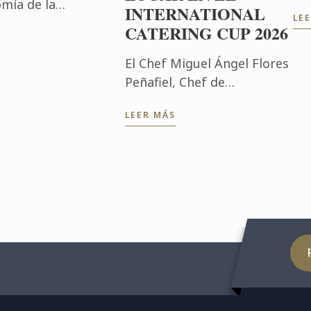
Le
mía de la
INTERNATIONAL
LE
Un
ico, obtuvo el
CATERING CUP 2026
Mé
 Nacional de México
ex
El Chef Miguel Ángel Flores
sol
Peñafiel, Chef de
Producción de Le Cordon
LEER MÁS
Bleu México, obtuvo el
segundo lugar en el
International Catering Cup
2026, destacando el ...