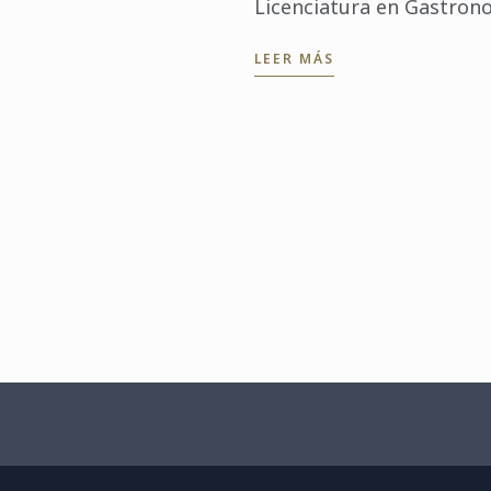
Licenciatura en Gastrono
Universidad Anáhuac Méx
LEER MÁS
Primer Lugar en la Final
del Premio ...