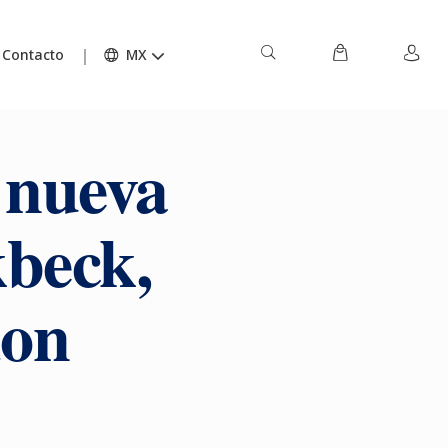
Contacto
MX
 nueva
kbeck,
don