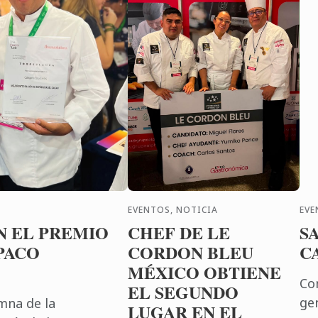
EVENTOS, NOTICIA
EVE
N EL PREMIO
CHEF DE LE
S
PACO
CORDON BLEU
C
MÉXICO OBTIENE
Co
EL SEGUNDO
ge
mna de la
LUGAR EN EL