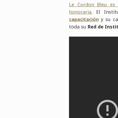
Le Cordon Bleu es l
honoraria.
El Instit
capacitación
y su ca
toda su
Red de Insti