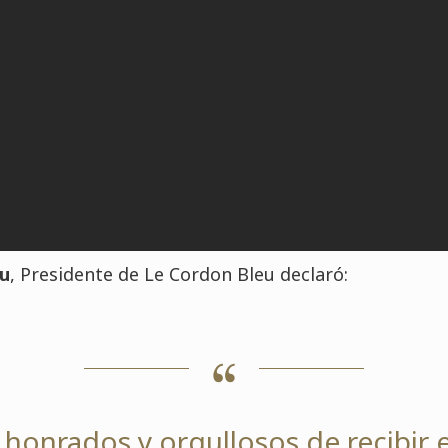
au
, Presidente de Le Cordon Bleu declaró:
onrados y orgullosos de recibir e