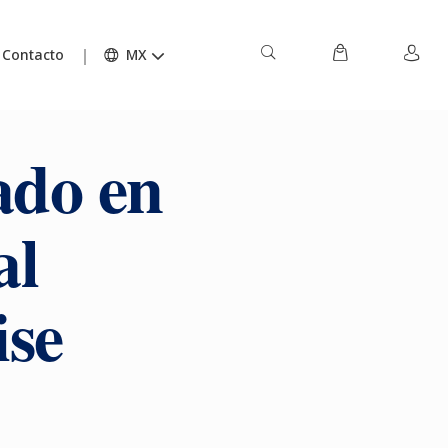
Contacto
MX
ado en
al
ise