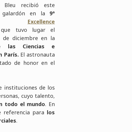
n Bleu
recibió este
o galardón en la
9ª
nia
Excellence
,
que tuvo lugar el
6 de diciembre en la
de las
Ciencias e
n París.
El astronauta
itado de honor en el
 instituciones de los
rsonas, cuyo talento,
en todo el mundo
. En
e referencia para
los
rciales
.