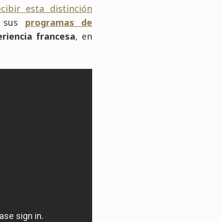
ibir esta distinción
 sus
programas de
periencia francesa
, en