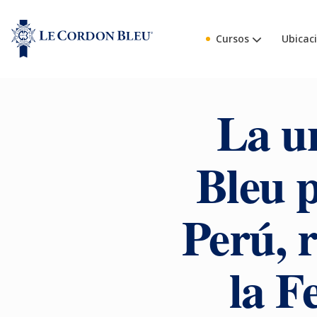
Cursos
Ubicac
La u
Bleu p
Perú, r
la F