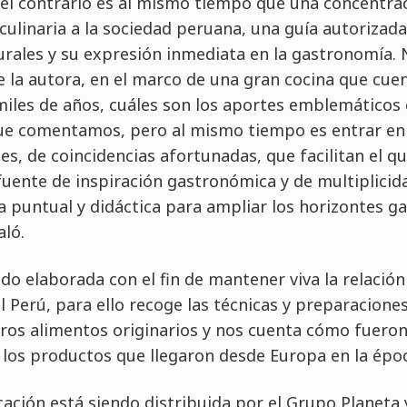
el contrario es al mismo tiempo que una concentra
 culinaria a la sociedad peruana, una guía autorizada
ales y su expresión inmediata en la gastronomía. N
e la autora, en el marco de una gran cocina que cue
miles de años, cuáles son los aportes emblemáticos 
ue comentamos, pero al mismo tiempo es entrar en
es, de coincidencias afortunadas, que facilitan el q
ente de inspiración gastronómica y de multiplicida
 puntual y didáctica para ampliar los horizontes g
aló.
ido elaborada con el fin de mantener viva la relación
el Perú, para ello recoge las técnicas y preparaciones
ros alimentos originarios y nos cuenta cómo fuero
os productos que llegaron desde Europa en la época
ación está siendo distribuida por el Grupo Planeta