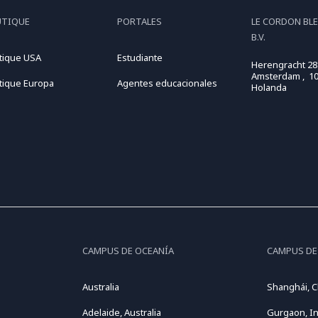
UTIQUE
PORTALES
LE CORDON BL
B.V.
tique USA
Estudiante
Herengracht 28
Amsterdam , 10
tique Europa
Agentes educacionales
Holanda
CAMPUS DE OCEANÍA
CAMPUS DE
Australia
Shanghái, C
Adelaide, Australia
Gurgaon, In