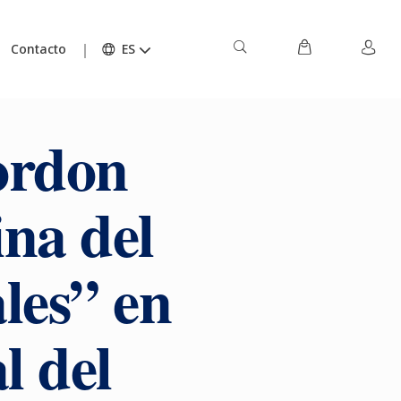
Contacto
ES
ordon
ina del
ales” en
l del