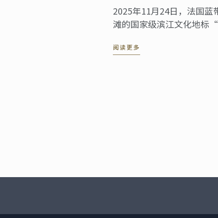
2025年11月24日，法国
滩的国家级滨江文化地标“
大的“中华餐饮·世界表达
阅读更多
活动。来自多个国家的驻沪
及来自艺术、文化等各界的
证这一具有历史意义的文化