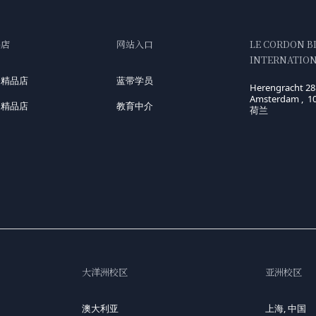
品店
网站入口
LE CORDON B
INTERNATIONA
国精品店
蓝带学员
Herengracht 28
Amsterdam , 1
洲精品店
教育中介
荷兰
大洋洲校区
亚洲校区
澳大利亚
上海, 中国