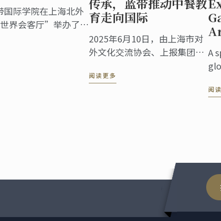
传承，蓝带推动中餐教
Ex
蓝带国际学院在上海北外
育走向国际
G
世界会客厅”举办了盛
A
”暨蓝带130周年庆典
2025年6月10日，由上海市对
总领事、国际友人，以
外文化交流协会、上报集团、
A s
嘉宾齐聚一堂，共同见
蓝带国际厨艺学院共同主办的
gl
交流盛事。
阅读更多
“中华餐饮 世界表达——海派
riv
阅
美食走进伦敦系列活动”第五
to 
站——伦敦站，于蓝带伦敦概
inn
念餐厅The CORD by Le
cul
Cordon ...