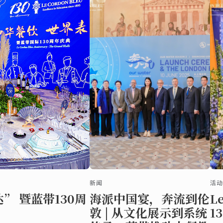
新闻
活
” 暨蓝带130周
海派中国宴，奔流到伦
L
敦 | 从文化展示到系统
13