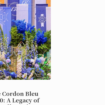
动
e Cordon Bleu
0: A Legacy of