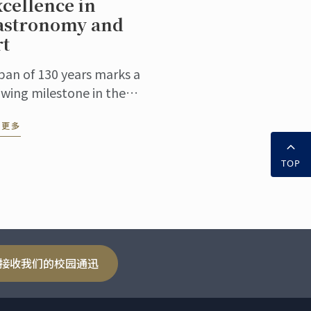
cellence in
astronomy and
rt
pan of 130 years marks a
owing milestone in the
er of time, bearing witness
读更多
the inheritance and
ovation of culinary
TOP
ture. At this pivotal ...
接收我们的校园通迅