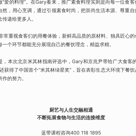
做“爱的料理”。在Gary看来，推广素食料理实则是向每一位食
自然，用心烹调，通过引领素食时尚，把崇尚生活本源、尊重自
念传递给更多人。
ry非常重视食客们的用餐体验，新鲜高品质的原材料、独具匠心
每一个环节都能充分展现自己的餐饮理念，精益求精。
是，本次北京米其林指南评选中，Gary和京兆尹带给广大食客
尹还获得了中国首个“米其林绿星奖”，旨在表彰生态大环境下餐
所作的努力。
厨艺与人生交融相通
不断拓展食物与生活的连接维度
蓝带课程咨询400 118 1895