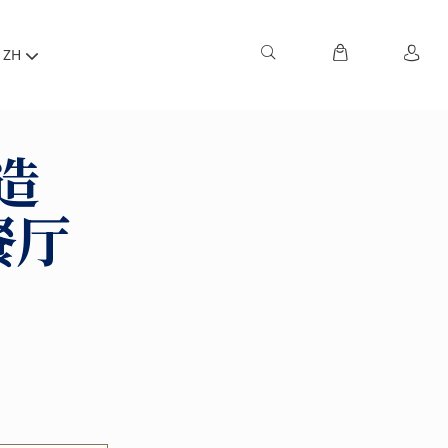
ZH
造
餐厅