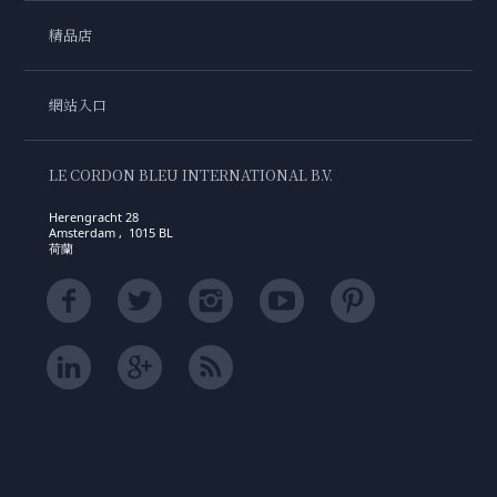
精品店
網站入口
LE CORDON BLEU INTERNATIONAL B.V.
Herengracht 28
Amsterdam , 1015 BL
荷蘭