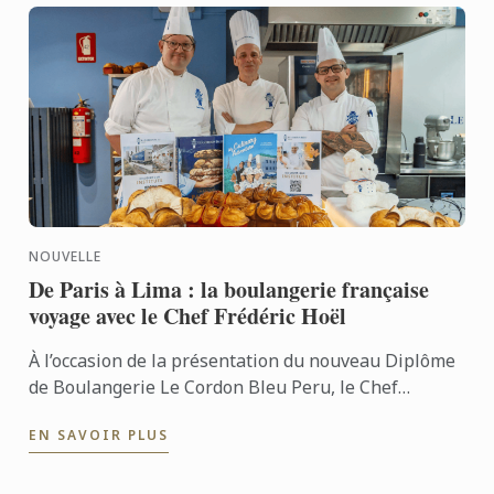
NOUVELLE
De Paris à Lima : la boulangerie française
voyage avec le Chef Frédéric Hoël
À l’occasion de la présentation du nouveau Diplôme
de Boulangerie Le Cordon Bleu Peru, le Chef
Frédéric Hoël s’est rendu à Lima pour partager le
EN SAVOIR PLUS
savoir-faire de ...