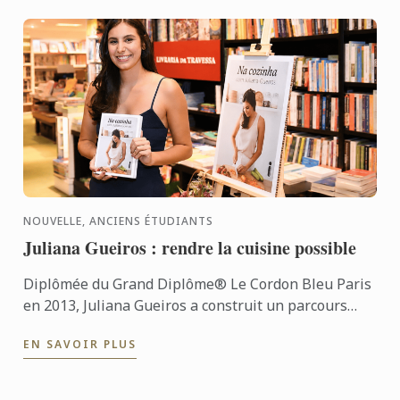
NOUVELLE, ANCIENS ÉTUDIANTS
Juliana Gueiros : rendre la cuisine possible
Diplômée du Grand Diplôme® Le Cordon Bleu Paris
en 2013, Juliana Gueiros a construit un parcours
bien loin des sentiers classiques de la restauration.
EN SAVOIR PLUS
Après ...