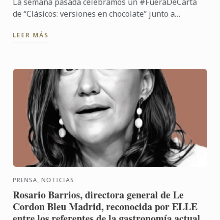
La semana pasada celebramos un #FueraDeCarta
de “Clásicos: versiones en chocolate” junto a
Callebaut chocolate y Cacao Barry, de la mano del
LEER MÁS
chef José María ...
PRENSA, NOTICIAS
Rosario Barrios, directora general de Le
Cordon Bleu Madrid, reconocida por ELLE
entre los referentes de la gastronomía actual