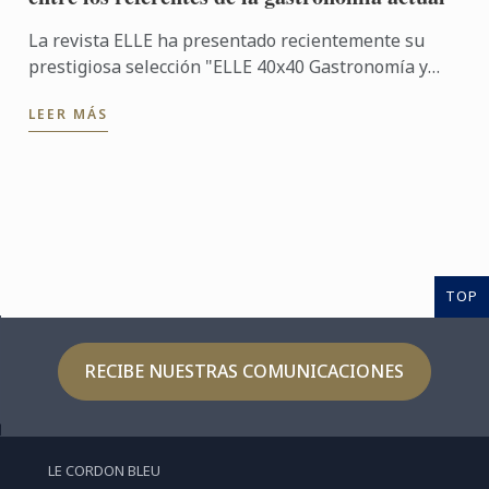
La revista ELLE ha presentado recientemente su
prestigiosa selección "ELLE 40x40 Gastronomía y
viajes", un proyecto desarrollado en colaboración
LEER MÁS
con Renault, ...
TOP
RECIBE NUESTRAS COMUNICACIONES
LE CORDON BLEU