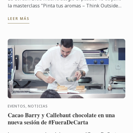
la masterclass "Pinta tus aromas – Think Outside
the Glass", impartida por José Manuel Antelo,
LEER MÁS
experto en ...
EVENTOS, NOTICIAS
Cacao Barry y Callebaut chocolate en una
nueva sesión de #FueraDeCarta