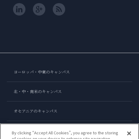
ヨーロッパ・中東のキャンパス
北・中・南米のキャンパス
オセアニアのキャンパス
アジアのキャンパス
By clicking “Accept All Cookies”, you agree to the storing
of cookies on your device to enhance site navigation,