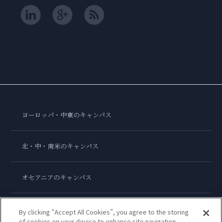
ヨーロッパ・中東のキャンパス
北・中・南米のキャンパス
オセアニアのキャンパス
アジアのキャンパス
By clicking “Accept All Cookies”, you agree to the storing
of cookies on your device to enhance site navigation,