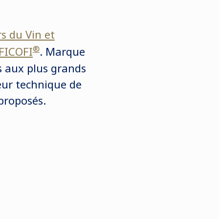
s du Vin et
®
FICOFI
. Marque
s aux plus grands
leur technique de
 proposés.