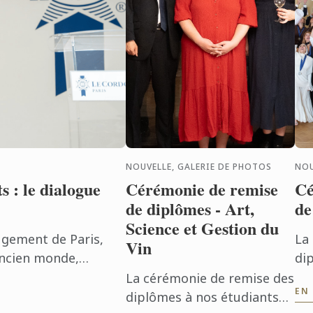
NOUVELLE, GALERIE DE PHOTOS
NOU
 : le dialogue
Cérémonie de remise
Cé
de diplômes - Art,
de
Science et Gestion du
ugement de Paris,
La
Vin
ncien monde,
di
 vins français et vins
en 
La cérémonie de remise des
EN
jui
diplômes à nos étudiants