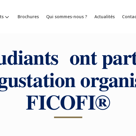
ts
Brochures
Qui sommes-nous ?
Actualités
Contac
udiants ont part
gustation organi
FICOFI®