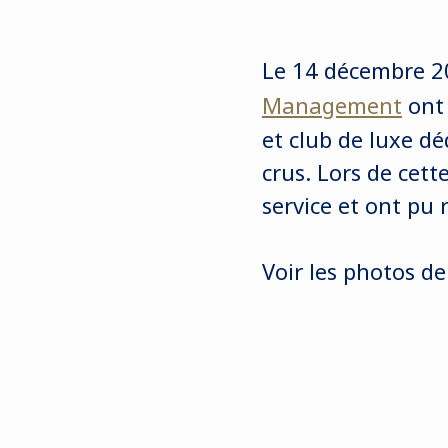
Le 14 décembre 2
Management
ont 
et club de luxe d
crus. Lors de cett
service et ont pu 
Voir les photos d