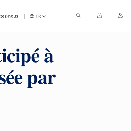
tez-nous
FR
icipé à
sée par