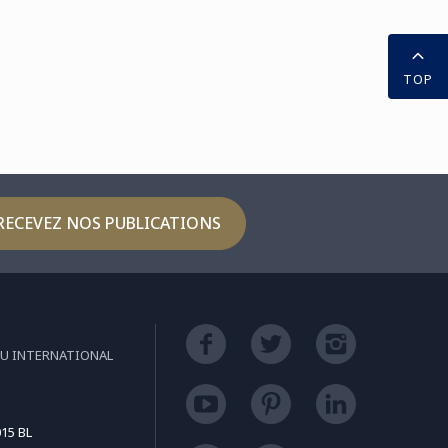
plômés pour leur succès
n mérité !
TOP
RECEVEZ NOS PUBLICATIONS
EU INTERNATIONAL
15 BL