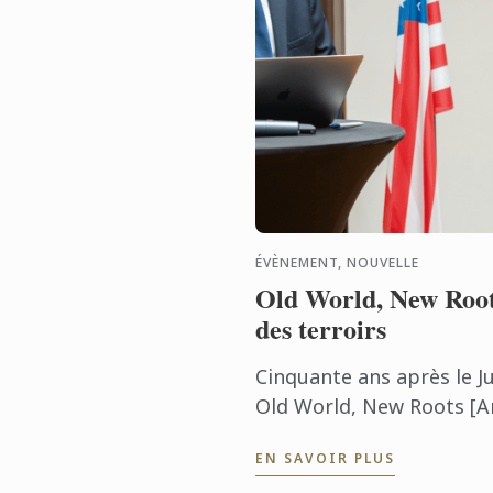
ÉVÈNEMENT, NOUVELLE
Old World, New Roots
des terroirs
Cinquante ans après le J
Old World, New Roots [A
nouvelles racines] a réuni
EN SAVOIR PLUS
de Virginie lors d’une ...