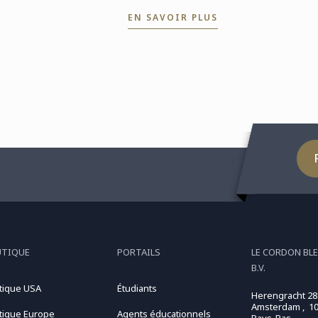
di
en diplôme d'Art, Science et
EN SAVOIR PLUS
bie
Gestion du Vin a eu lieu le 3
juillet. Félicitations à tous
les diplômés pour ...
UTIQUE
PORTAILS
LE CORDON BL
B.V.
tique USA
Étudiants
Herengracht 28
Amsterdam , 10
tique Europe
Agents éducationnels