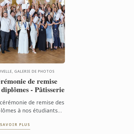
VELLE, GALERIE DE PHOTOS
rémonie de remise
 diplômes - Pâtisserie
 cérémonie de remise des
plômes à nos étudiants
pâtisserie a eu lieu le 26
 SAVOIR PLUS
n. Félicitations à tous les