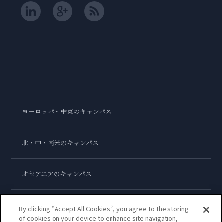
ヨーロッパ・中東のキャンパス
北・中・南米のキャンパス
オセアニアのキャンパス
アジアのキャンパス
By clicking “Accept All Cookies”, you agree to the storing
of cookies on your device to enhance site navigation,