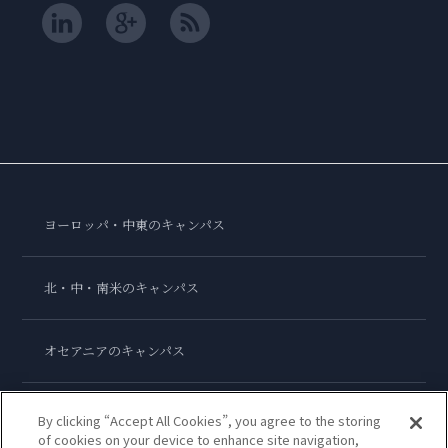
ヨーロッパ・中東のキャンパス
北・中・南米のキャンパス
オセアニアのキャンパス
アジアのキャンパス
By clicking “Accept All Cookies”, you agree to the storing
of cookies on your device to enhance site navigation,