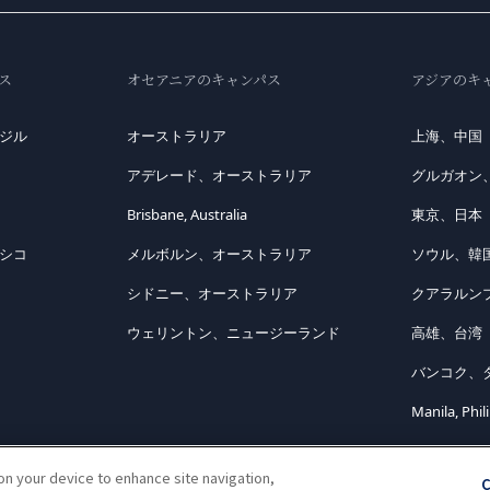
ス
オセアニアのキャンパス
アジアのキ
ジル
オーストラリア
上海、中国
アデレード、オーストラリア
グルガオン
Brisbane, Australia
東京、日本
シコ
メルボルン、オーストラリア
ソウル、韓
シドニー、オーストラリア
クアラルン
ウェリントン、ニュージーランド
高雄、台湾
バンコク、
Manila, Phil
 on your device to enhance site navigation,
C