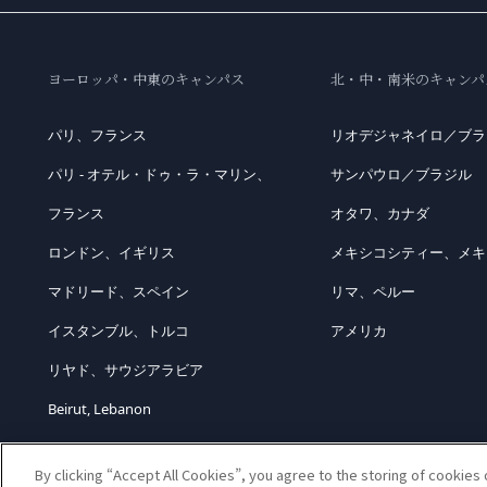
ヨーロッパ・中東のキャンパス
北・中・南米のキャンパ
パリ、フランス
リオデジャネイロ／ブラ
パリ - オテル・ドゥ・ラ・マリン、
サンパウロ／ブラジル
フランス
オタワ、カナダ
ロンドン、イギリス
メキシコシティー、メキ
マドリード、スペイン
リマ、ペルー
イスタンブル、トルコ
アメリカ
リヤド、サウジアラビア
Beirut, Lebanon
By clicking “Accept All Cookies”, you agree to the storing of cookies