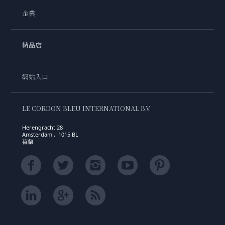
企業
精品店
網站入口
LE CORDON BLEU INTERNATIONAL B.V.
Herengracht 28
Amsterdam , 1015 BL
荷蘭