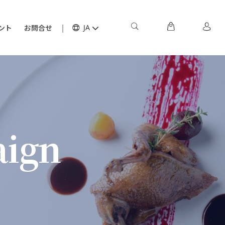
ント
お問合せ
JA
aign