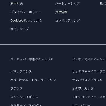
利用規約
パートナーシップ
Eur
プライバシーポリシー
採用情報
Cookieの使用について
コンサルティング
サイトマップ
ヨーロッパ・中東のキャンパス
北・中・南米のキャンパ
パリ、フランス
リオデジャネイロ／ブラ
パリ - オテル・ドゥ・ラ・マリン、
サンパウロ／ブラジル
フランス
オタワ、カナダ
ロンドン、イギリス
メキシコシティー、メキ
マドリード、スペイン
リマ、ペルー