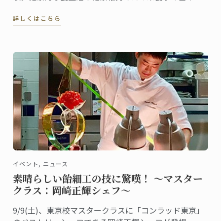
身につけたい人を対象に資格の認定を行う検定です。
詳しくはこちら
一般社団法人栄養検定協会の代表理事としてこの栄養
検定を主催し、料理研究家としても活躍する松崎恵理
さんは東京校の卒業生。2010年にグランディプロムを
取得しました。
イベント, ニュース
素晴らしい飴細工の技に驚嘆！ ～マスター
クラス：岡崎正輝シェフ～
9/9(土)、東京校マスタークラスに「コンラッド東京」