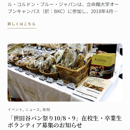
ル・コルドン・ブルー・ジャパンは、立命館大学オー
プンキャンパス（於：BKC）に参加し、2018年4月に
立命館大学に設置される食マネジメント学部で開講さ
詳しくはこちら
れる、新しい高等教育プログラムの模擬授業を行いま
した。
イベント, ニュース, 告知
「世田谷パン祭り10/8・9」在校生・卒業生
ボランティア募集のお知らせ