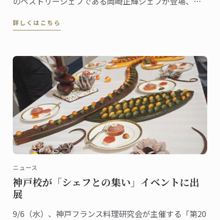
のペストリーシェフである岡崎正輝シェフが登場、シ
ェフが得意とする飴細工をテーマに講義が行われまし
詳しくはこちら
た。
ニュース
神戸校が「シェフとの集い」イベントに出
展
9/6（水）、神戸フランス料理研究会が主催する「第20