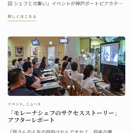
回 シェフとの集い」イベントが神戸ポートピアホテル
にて行われ、ル･コルドン･ブルー神戸校がデザートブ
詳しくはこちら
ースを出展しました。
イベント, ニュース
「モレーナシェフのサクセスストーリー」
アフターレポート
「皆さんの人生の目的はなんですか？ 将来の夢