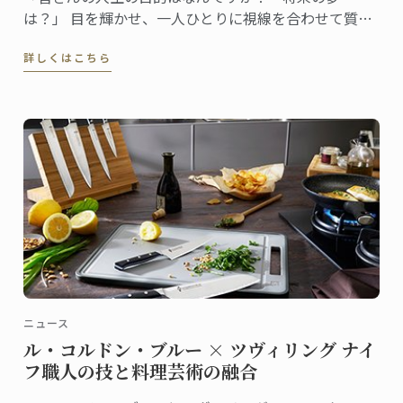
は？」 目を輝かせ、一人ひとりに視線を合わせて質問
する女性シェフ。全身からエネルギッシュなオーラと
詳しくはこちら
存在感が漂います。参加者の回答を聞きながら、温か
く、的確に、またユーモアを交えてコメントし、聴衆
の心をつかんでいきます。
ニュース
ル・コルドン・ブルー × ツヴィリング ナイ
フ職人の技と料理芸術の融合