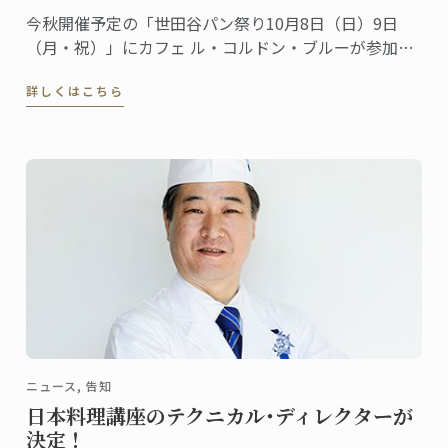
今秋開催予定の「世田谷パン祭り10月8日（日）9日
（月・祝）」にカフェ ル・コルドン・ブルーが参加し
ます。昨年も多くの方が、私たちのブースに遊びにき
詳しくはこちら
てくださいました。ありがとうございました。さて、
本年も参加するにあたって、パン講座のシェフ講師や
カフェスタッフと一緒に働くボランティアスタッフを
募集します。
ニュース, 告知
日本料理講座のテクニカル･ディレクターが
決定！