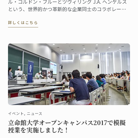
ル・コルドン・ブルーとツヴィリング J.A. ヘンケルス
という、世界的かつ革新的な企業同士のコラボレーシ
ョンが、何年にもわたる改良を経て、高品質でモダン
詳しくはこちら
なナイフ＆ツールキットを誕生させました。
イベント, ニュース
立命館大学オープンキャンパス2017で模擬
授業を実施しました！