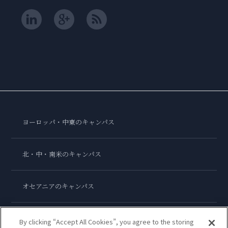
ヨーロッパ・中東のキャンパス
北・中・南米のキャンパス
オセアニアのキャンパス
アジアのキャンパス
By clicking “Accept All Cookies”, you agree to the storing