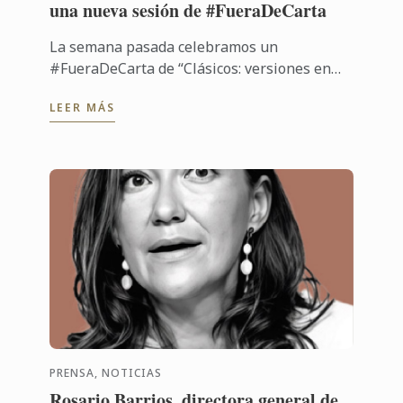
una nueva sesión de #FueraDeCarta
La semana pasada celebramos un
#FueraDeCarta de “Clásicos: versiones en
chocolate” junto a Callebaut chocolate y
LEER MÁS
Cacao Barry, de la mano del chef José María
...
PRENSA, NOTICIAS
Rosario Barrios, directora general de