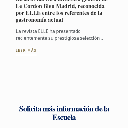
Le Cordon Bleu Madrid, reconocida
por ELLE entre los referentes de la
gastronomía actual
La revista ELLE ha presentado
recientemente su prestigiosa selección
"ELLE 40x40 Gastronomía y viajes", un
LEER MÁS
proyecto desarrollado en colaboración con
Renault, ...
Solicita más información de la
Escuela