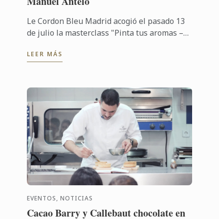
Manuel Antelo
Le Cordon Bleu Madrid acogió el pasado 13
de julio la masterclass "Pinta tus aromas –
Think Outside the Glass", impartida por José
LEER MÁS
Manuel Antelo, experto en ...
EVENTOS, NOTICIAS
Cacao Barry y Callebaut chocolate en