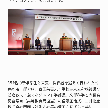
ト・プログラム」を開講します。
355名の新学部生と来賓、関係者を迎えて行われた式
典の第一部では、吉田美喜夫・学校法人立命館総長や
朝倉敏夫・食マネジメント学部長、文部科学省大臣官
房審議官（高等教育局担当）の信濃正範氏、三井物産
株式会社関西支社副支社長の堀田安紀氏らと共に、