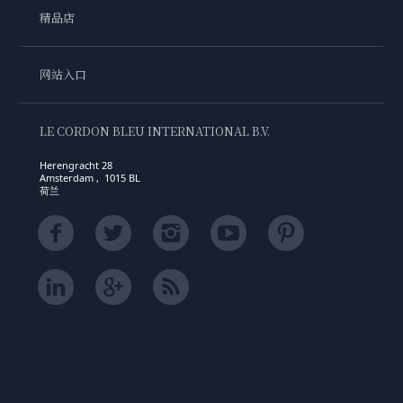
精品店
网站入口
LE CORDON BLEU INTERNATIONAL B.V.
Herengracht 28
Amsterdam , 1015 BL
荷兰