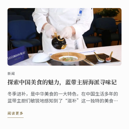
新闻
探索中国美食的魅力，蓝带主厨海派寻味记
冬季进补，是中华美食的一大特色，在中国生活多年的
蓝带主厨们敏锐地感知到了“滋补”这一独特的美食风
格，Chef Philippe Groult以滋补美食为主题，创作了全
阅读更多
新的“海派食补三道式”，演绎了他眼中的中华美食。