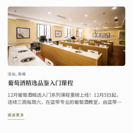
活动, 新闻
葡萄酒精选品鉴入门课程
12月葡萄酒精选入门系列课程重磅上线！12月5日起，
连续三周每周六，在蓝带专业的葡萄酒教室，由蓝带上
海葡萄酒与饮料专任导师带领品鉴来自法国、澳洲、美
阅读更多
国、新西兰等新、旧世界的葡萄酒。