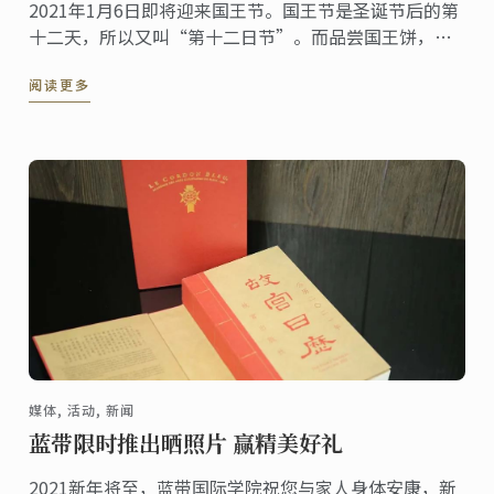
2021年1月6日即将迎来国王节。国王节是圣诞节后的第
十二天，所以又叫“第十二日节”。而品尝国王饼，在
许多欧洲国家，是在国王节期间必不可少的美食传统之
阅读更多
一。
媒体, 活动, 新闻
蓝带限时推出晒照片 赢精美好礼
2021新年将至，蓝带国际学院祝您与家人身体安康，新