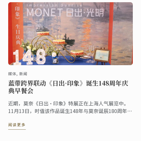
媒体, 新闻
蓝带跨界联动《日出·印象》诞生148周年庆
典早餐会
近期，莫奈《日出·印象》特展正在上海人气展览中。
11月13日，时值该作品诞生148年与莫奈诞辰180周年之
际，蓝带国际学院与本次特展跨界联动举办《日出·印
阅读更多
象》148周年生日早餐会。