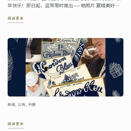
年快乐！即日起，蓝带限时推出——晒照片 赢精美好
礼，汉英版#故宫日历 蓝带# 悦读世界活动。
阅读更多
新闻, 公告, 书籍
阅读更多