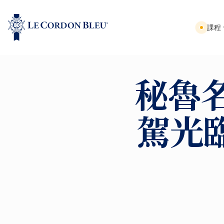
課程
秘魯名
駕光