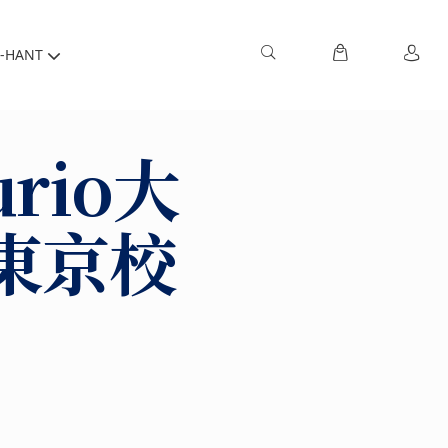
-HANT
rio大
東京校