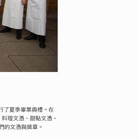
舉行了夏季畢業典禮。在
e®）、料理文憑、甜點文憑、
們的文憑與獎章。